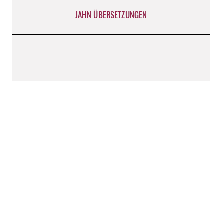
JAHN ÜBERSETZUNGEN
Marina Jahn
Diplom-Übersetzerin (BDÜ)
Ludwig-Büchner-Str. 4
64285 Darmstadt